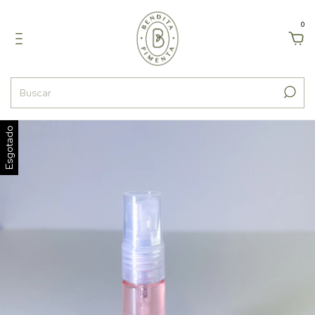
0
Esgotado