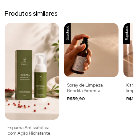
Produtos similares
Esgotado
Esgotado
Spray de Limpeza
Kit S
Bendita Pimenta
limpe
Pime
R$59,90
R$11
Espuma Antisséptica
com Ação Hidratante